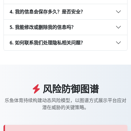
4. 我的信息会保存多久？是否安全？
5. 我能修改或删除我的信息吗？
6. 如何联系我们处理隐私相关问题？
风险防御图谱
乐鱼体育持续构建动态风险模型，以图谱方式展示平台应对
潜在威胁的关键策略。