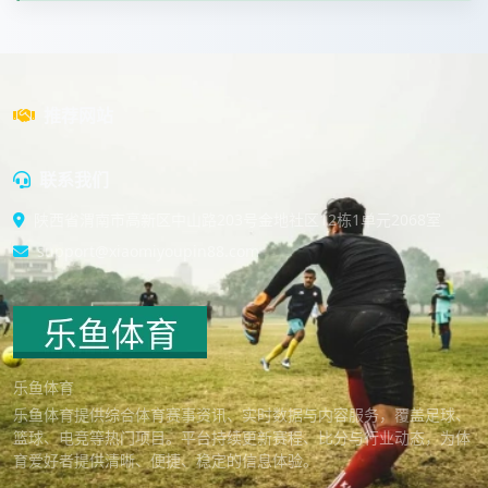
推荐网站
联系我们
陕西省渭南市高新区中山路203号金地社区12栋1单元2068室
support@xiaomiyoupin88.com
乐鱼体育
乐鱼体育提供综合体育赛事资讯、实时数据与内容服务，覆盖足球、
篮球、电竞等热门项目。平台持续更新赛程、比分与行业动态，为体
育爱好者提供清晰、便捷、稳定的信息体验。