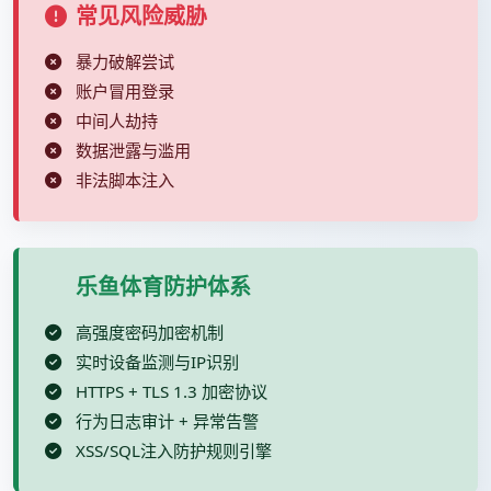
常见风险威胁
暴力破解尝试
账户冒用登录
中间人劫持
数据泄露与滥用
非法脚本注入
乐鱼体育防护体系
高强度密码加密机制
实时设备监测与IP识别
HTTPS + TLS 1.3 加密协议
行为日志审计 + 异常告警
XSS/SQL注入防护规则引擎